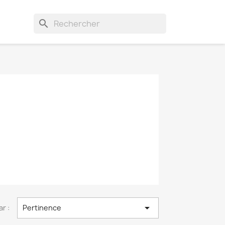
search

ar :
Pertinence