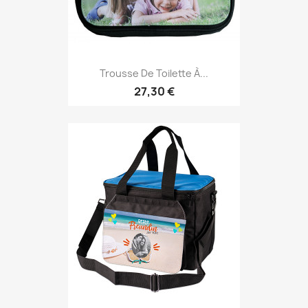
Trousse De Toilette À...
27,30 €