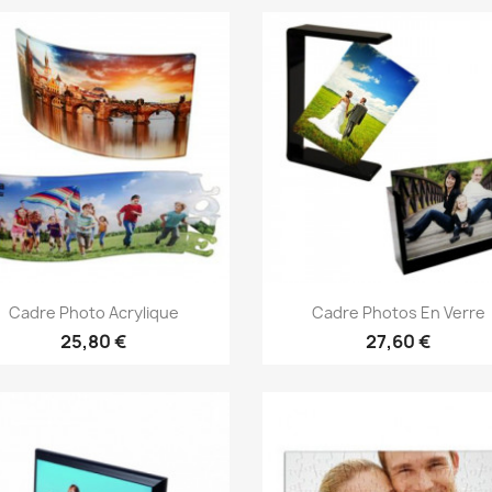
Aperçu rapide
Aperçu rapide


Cadre Photo Acrylique
Cadre Photos En Verre
25,80 €
27,60 €