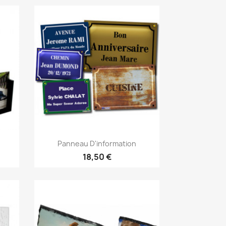
Aperçu rapide

Panneau D'information
18,50 €