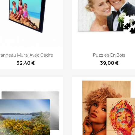
Aperçu rapide
Aperçu rapide


Panneau Mural Avec Cadre
Puzzles En Bois
32,40 €
39,00 €