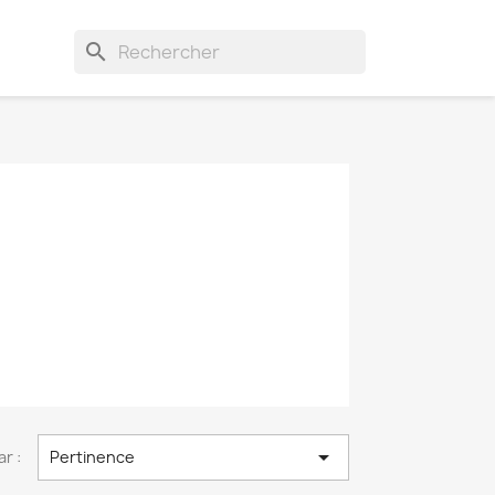
search

ar :
Pertinence