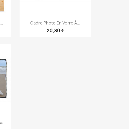
Aperçu rapide

..
Cadre Photo En Verre À...
20,80 €
se