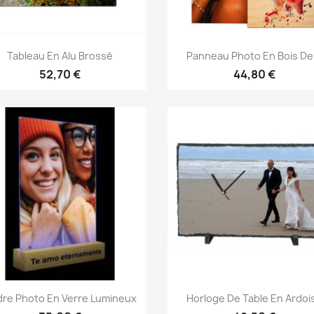
Aperçu rapide
Aperçu rapide


Tableau En Alu Brossé
Panneau Photo En Bois De.
52,70 €
44,80 €
Aperçu rapide
Aperçu rapide


re Photo En Verre Lumineux
Horloge De Table En Ardoi